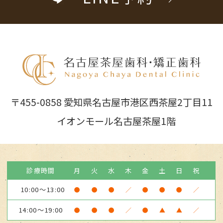
〒455-0858 愛知県名古屋市港区西茶屋2丁目11
イオンモール名古屋茶屋1階
診療時間
月
火
水
木
金
土
日
祝
10:00～13:00
●
●
●
／
●
●
●
／
14:00～19:00
●
●
●
／
●
▲
▲
／