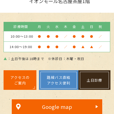
イオンモール名古屋茶屋1階
診療時間
月
火
水
木
金
土
日
祝
10:00～13:00
●
●
●
／
●
●
●
／
14:00～19:00
●
●
●
／
●
▲
▲
／
▲
：土日午後は18時まで ※休診日：木曜・祝日
アクセスの
路線バス直結
土日診療
ご案内
アクセス便利
Google map