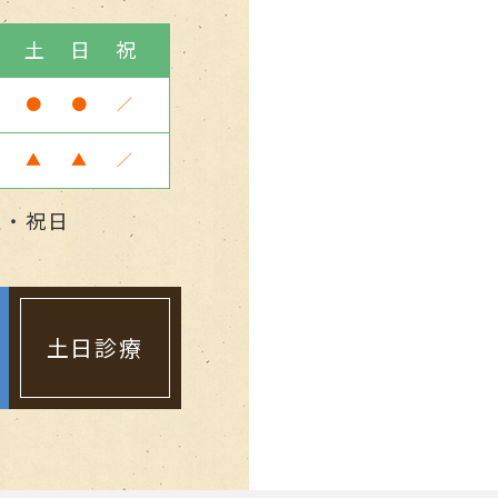
金
土
日
祝
●
●
／
▲
▲
／
曜・祝日
土日診療