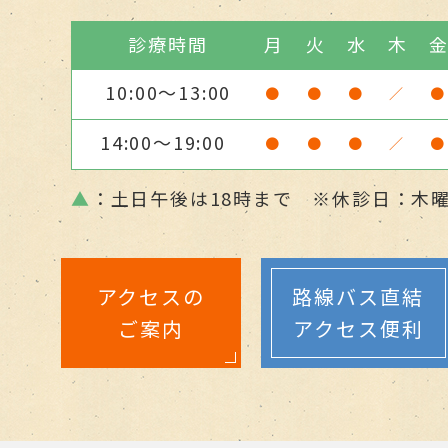
診療時間
月
火
水
木
10:00～13:00
●
●
●
／
●
14:00～19:00
●
●
●
／
●
▲
：土日午後は18時まで ※休診日：木
アクセスの
路線バス直結
ご案内
アクセス便利