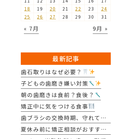
11
12
13
14
15
16
17
18
19
20
21
22
23
24
25
26
27
28
29
30
31
« 7月
9月 »
最新記事
歯石取りはなぜ必要？
子どもの歯磨き嫌い対策
朝の歯磨きは食前？食後？
矯正中に気をつける食事
歯ブラシの交換時期、守れていますか？
夏休み前に矯正相談がおすすめな理由