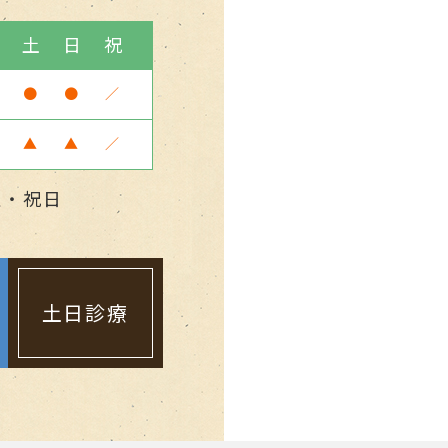
金
土
日
祝
●
●
／
▲
▲
／
曜・祝日
土日診療