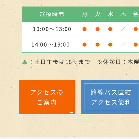
診療時間
月
火
水
木
10:00～13:00
●
●
●
／
●
14:00～19:00
●
●
●
／
●
▲
：土日午後は18時まで ※休診日：木
アクセスの
路線バス直結
ご案内
アクセス便利