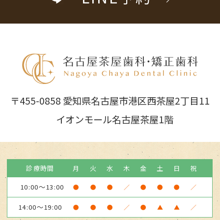
〒455-0858 愛知県名古屋市港区西茶屋2丁目11
イオンモール名古屋茶屋1階
診療時間
月
火
水
木
金
土
日
祝
10:00～13:00
●
●
●
／
●
●
●
／
14:00～19:00
●
●
●
／
●
▲
▲
／