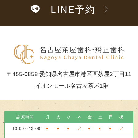
LINE予約
〒455-0858 愛知県名古屋市港区西茶屋2丁目11
イオンモール名古屋茶屋1階
診療時間
月
火
水
木
金
土
日
祝
10:00～13:00
●
●
●
／
●
●
●
／