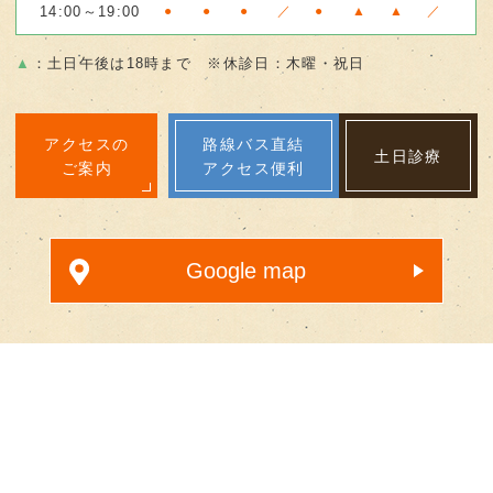
14:00～19:00
●
●
●
／
●
▲
▲
／
▲
：土日午後は18時まで ※休診日：木曜・祝日
アクセスの
路線バス直結
土日診療
ご案内
アクセス便利
Google map