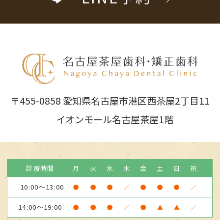
〒455-0858 愛知県名古屋市港区西茶屋2丁目11
イオンモール名古屋茶屋1階
診療時間
月
火
水
木
金
土
日
祝
10:00～13:00
●
●
●
／
●
●
●
／
14:00～19:00
●
●
●
／
●
▲
▲
／