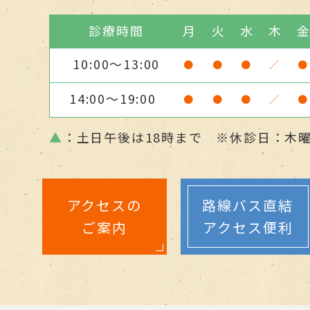
診療時間
月
火
水
木
10:00～13:00
●
●
●
／
●
14:00～19:00
●
●
●
／
●
▲
：土日午後は18時まで ※休診日：木
アクセスの
路線バス直結
ご案内
アクセス便利