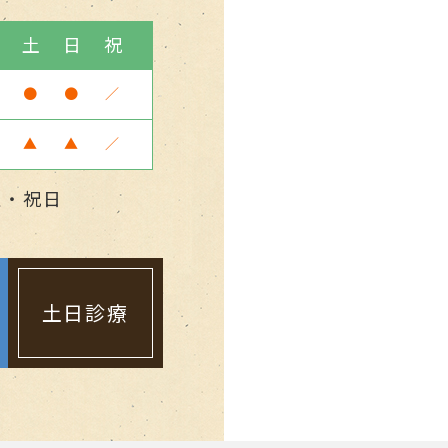
金
土
日
祝
●
●
／
▲
▲
／
曜・祝日
土日診療