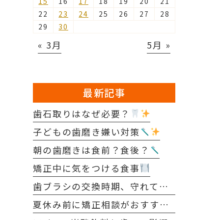
15
16
17
18
19
20
21
22
23
24
25
26
27
28
29
30
« 3月
5月 »
最新記事
歯石取りはなぜ必要？
子どもの歯磨き嫌い対策
朝の歯磨きは食前？食後？
矯正中に気をつける食事
歯ブラシの交換時期、守れていますか？
夏休み前に矯正相談がおすすめな理由