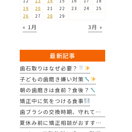
12
13
14
15
16
17
18
19
20
21
22
23
24
25
26
27
28
29
« 1月
3月 »
最新記事
歯石取りはなぜ必要？
子どもの歯磨き嫌い対策
朝の歯磨きは食前？食後？
矯正中に気をつける食事
歯ブラシの交換時期、守れていますか？
夏休み前に矯正相談がおすすめな理由