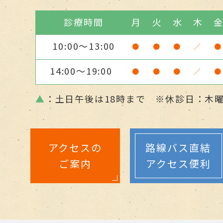
診療時間
月
火
水
木
10:00～13:00
●
●
●
／
●
14:00～19:00
●
●
●
／
●
▲
：土日午後は18時まで ※休診日：木
アクセスの
路線バス直結
ご案内
アクセス便利