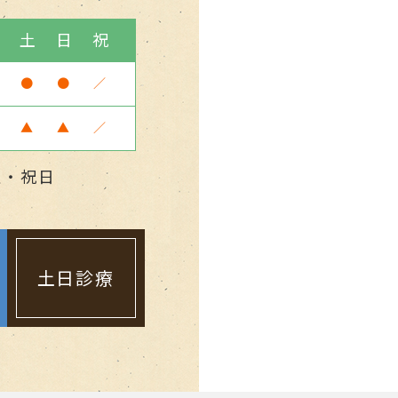
金
土
日
祝
●
●
／
▲
▲
／
曜・祝日
土日診療