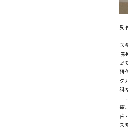
受
医
院
愛
研
グ
科
エ
療
歯
ス