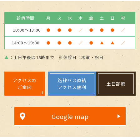
診療時間
月
火
水
木
金
土
日
祝
10:00～13:00
●
●
●
／
●
●
●
／
14:00～19:00
●
●
●
／
●
▲
▲
／
▲
：土日午後は18時まで ※休診日：木曜・祝日
アクセスの
路線バス直結
土日診療
ご案内
アクセス便利
Google map