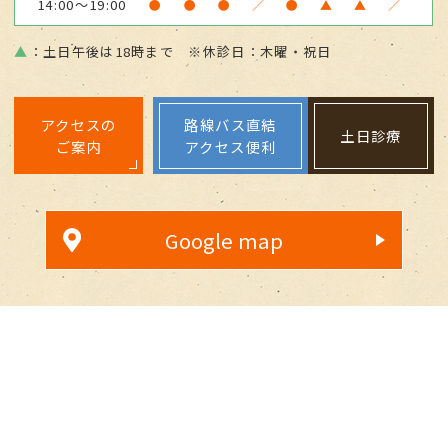
14:00～19:00
●
●
●
／
●
▲
▲
／
▲
：土日午後は18時まで ※休診日：木曜・祝日
アクセスの
路線バス直結
土日診療
ご案内
アクセス便利
Google map