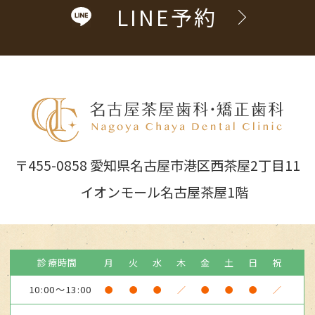
LINE予約
〒455-0858 愛知県名古屋市港区西茶屋2丁目11
イオンモール名古屋茶屋1階
診療時間
月
火
水
木
金
土
日
祝
10:00～13:00
●
●
●
／
●
●
●
／