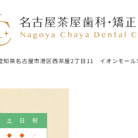
58 愛知県名古屋市港区西茶屋2丁目11
イオンモール
金
土
日
祝
●
●
／