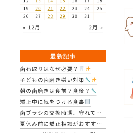
12
13
14
15
16
17
18
19
20
21
22
23
24
25
26
27
28
29
30
31
« 12月
2月 »
最新記事
歯石取りはなぜ必要？
子どもの歯磨き嫌い対策
朝の歯磨きは食前？食後？
矯正中に気をつける食事
歯ブラシの交換時期、守れていますか？
夏休み前に矯正相談がおすすめな理由