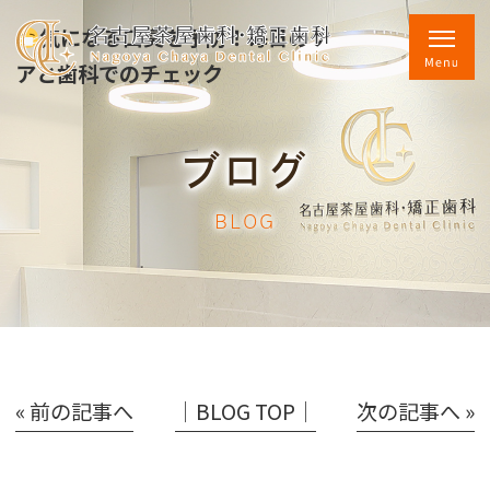
気になる口臭を予防！毎日のケ
アと歯科でのチェック
ブログ
BLOG
« 前の記事へ
│BLOG TOP│
次の記事へ »