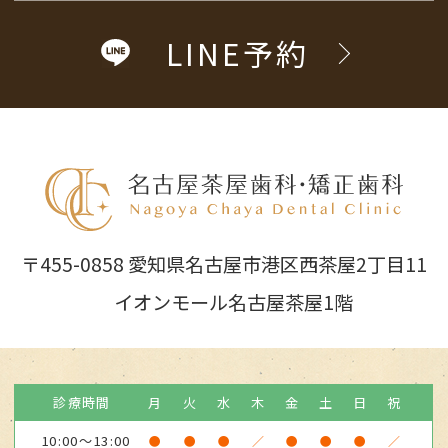
LINE予約
〒455-0858 愛知県名古屋市港区西茶屋2丁目11
イオンモール名古屋茶屋1階
診療時間
月
火
水
木
金
土
日
祝
10:00～13:00
●
●
●
／
●
●
●
／