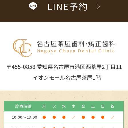
LINE予約
〒455-0858 愛知県名古屋市港区西茶屋2丁目11
イオンモール名古屋茶屋1階
診療時間
月
火
水
木
金
土
日
祝
10:00～13:00
●
●
●
／
●
●
●
／