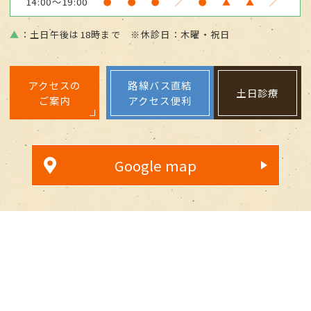
14:00～19:00
●
●
●
／
●
▲
▲
／
▲
：土日午後は18時まで ※休診日：木曜・祝日
アクセスの
路線バス直結
土日診療
ご案内
アクセス便利
Google map