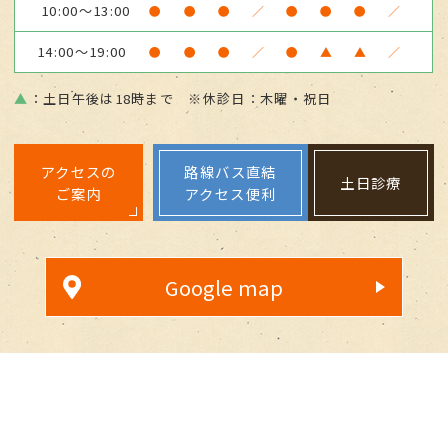
10:00～13:00
●
●
●
／
●
●
●
／
14:00～19:00
●
●
●
／
●
▲
▲
／
▲
：土日午後は18時まで ※休診日：木曜・祝日
アクセスの
路線バス直結
土日診療
ご案内
アクセス便利
Google map