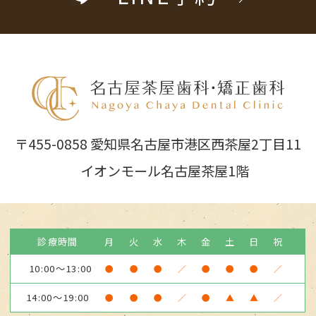
〒455-0858 愛知県名古屋市港区西茶屋2丁目11
イオンモール名古屋茶屋1階
診療時間
月
火
水
木
金
土
日
祝
10:00～13:00
●
●
●
／
●
●
●
／
14:00～19:00
●
●
●
／
●
▲
▲
／