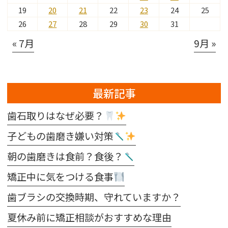
19
20
21
22
23
24
25
26
27
28
29
30
31
« 7月
9月 »
最新記事
歯石取りはなぜ必要？
子どもの歯磨き嫌い対策
朝の歯磨きは食前？食後？
矯正中に気をつける食事
歯ブラシの交換時期、守れていますか？
夏休み前に矯正相談がおすすめな理由