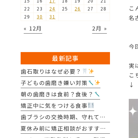
15
16
17
18
19
20
21
こ
22
23
24
25
26
27
28
29
30
31
名
« 12月
2月 »
今
最新記事
実
歯石取りはなぜ必要？
こ
子どもの歯磨き嫌い対策
↓
朝の歯磨きは食前？食後？
矯正中に気をつける食事
歯ブラシの交換時期、守れていますか？
夏休み前に矯正相談がおすすめな理由