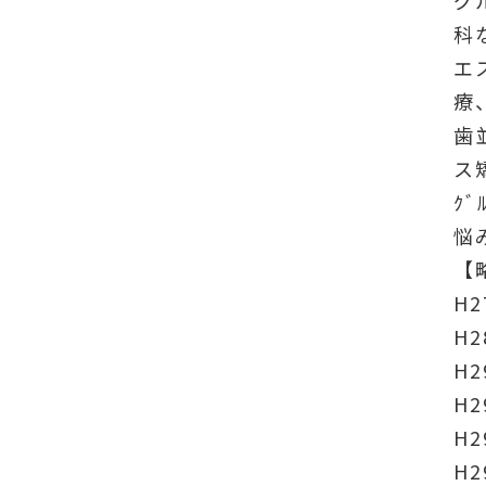
科
エ
療
歯
ス
ｸ
悩
【
H
H
H
H
H
H