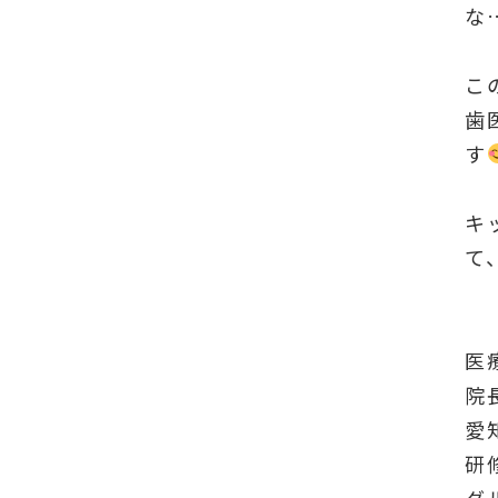
な
こ
歯
す
キ
て
医
院
愛
研
グ