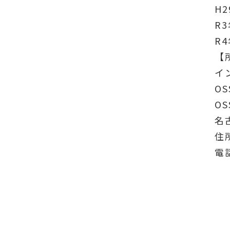
H
R
R
【
イ
OS
OS
名
住
電話