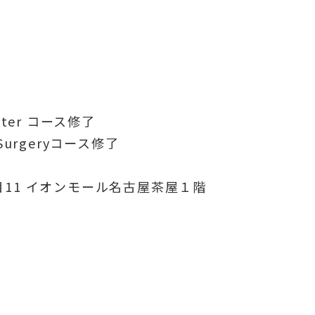
aster コース修了
 Surgeryコース修了
目11 イオンモール名古屋茶屋１階