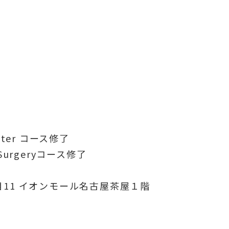
aster コース修了
 Surgeryコース修了
目11 イオンモール名古屋茶屋１階