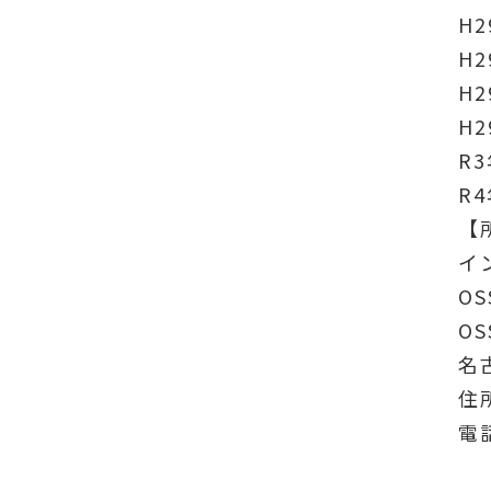
H
H
H
H
R
R
【
イ
OS
OS
名
住
電話