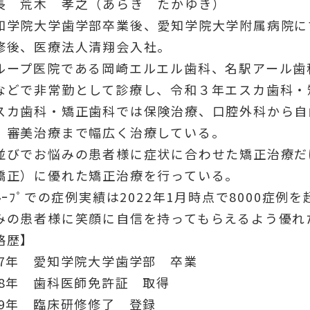
長 荒木 孝之（あらき たかゆき）
知学院大学歯学部卒業後、愛知学院大学附属病院に
修後、医療法人清翔会入社。
ループ医院である岡崎エルエル歯科、名駅アール歯
などで非常勤として診療し、令和３年エスカ歯科・
スカ歯科・矯正歯科では保険治療、口腔外科から自
、審美治療まで幅広く治療している。
並びでお悩みの患者様に症状に合わせた矯正治療だ
矯正）に優れた矯正治療を行っている。
ﾞﾙｰﾌﾟでの症例実績は2022年1月時点で8000
みの患者様に笑顔に自信を持ってもらえるよう優れ
略歴】
27年 愛知学院大学歯学部 卒業
28年 歯科医師免許証 取得
29年 臨床研修修了 登録