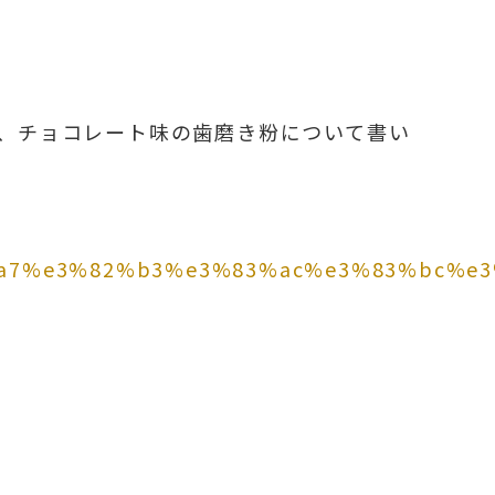
、チョコレート味の歯磨き粉について書い
83%a7%e3%82%b3%e3%83%ac%e3%83%bc%e