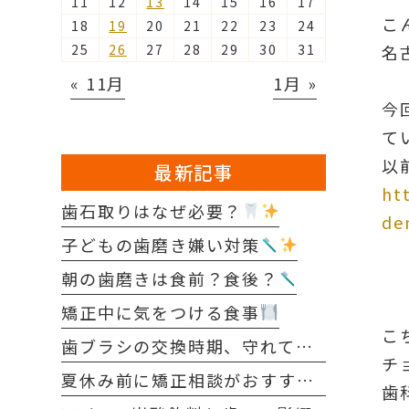
11
12
13
14
15
16
17
こ
18
19
20
21
22
23
24
25
26
27
28
29
30
31
名
« 11月
1月 »
今
て
以
最新記事
ht
歯石取りはなぜ必要？
de
子どもの歯磨き嫌い対策
朝の歯磨きは食前？食後？
矯正中に気をつける食事
こ
歯ブラシの交換時期、守れていますか？
チ
夏休み前に矯正相談がおすすめな理由
歯