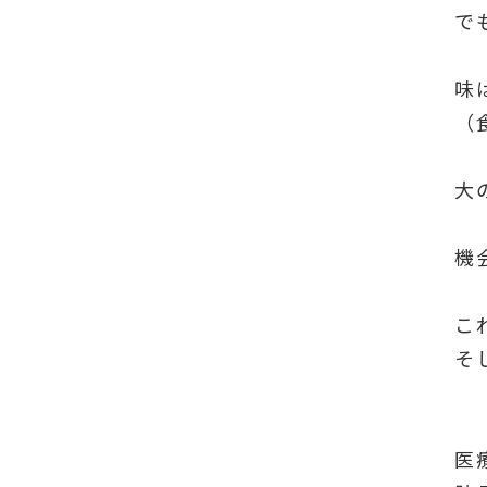
で
味
（
大
機
こ
そ
医