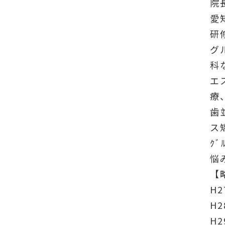
院
愛
研
グ
科
エ
療
歯
ス
ｸ
悩
【
H
H
H