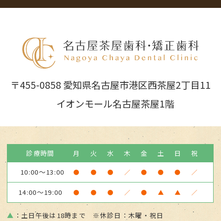
〒455-0858 愛知県名古屋市港区西茶屋2丁目11
イオンモール名古屋茶屋1階
診療時間
月
火
水
木
金
土
日
祝
10:00～13:00
●
●
●
／
●
●
●
／
14:00～19:00
●
●
●
／
●
▲
▲
／
▲
：土日午後は18時まで ※休診日：木曜・祝日