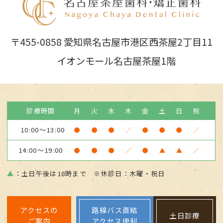
〒455-0858 愛知県名古屋市港区西茶屋2丁目11
イオンモール名古屋茶屋1階
診療時間
月
火
水
木
金
土
日
祝
10:00～13:00
●
●
●
／
●
●
●
／
14:00～19:00
●
●
●
／
●
▲
▲
／
▲
：土日午後は18時まで ※休診日：木曜・祝日
アクセスの
路線バス直結
土日診療
ご案内
アクセス便利