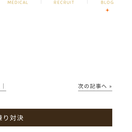
MEDICAL
RECRUIT
BLOG
P│
次の記事へ »
練り対決