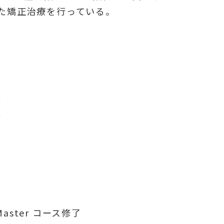
た矯正治療を行っている。
師
師
 Master コース修了