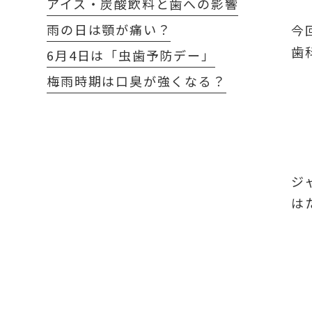
アイス・炭酸飲料と歯への影響
雨の日は顎が痛い？
今
歯
6月4日は「虫歯予防デー」
梅雨時期は口臭が強くなる？
ジ
は