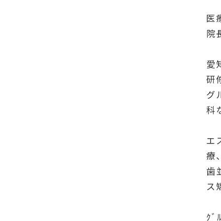
医
院
愛
研
グ
科
エ
療
歯
ス
ｸ