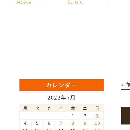
HOME
CLINIC
カレンダー
«
2022年7月
月
火
水
木
金
土
日
1
2
3
4
5
6
7
8
9
10