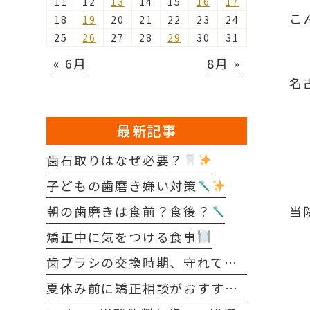
11
12
13
14
15
16
17
こ
18
19
20
21
22
23
24
25
26
27
28
29
30
31
« 6月
8月 »
名
最新記事
歯石取りはなぜ必要？
子どもの歯磨き嫌い対策
朝の歯磨きは食前？食後？
当
矯正中に気をつける食事
歯ブラシの交換時期、守れていますか？
夏休み前に矯正相談がおすすめな理由