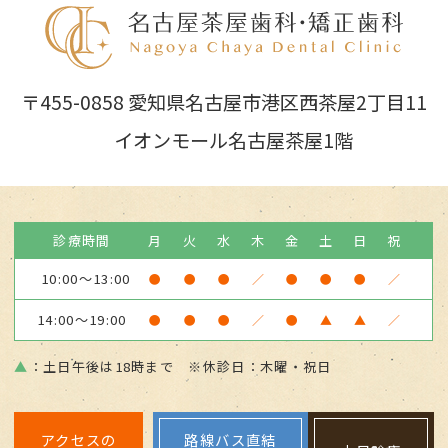
〒455-0858 愛知県名古屋市港区西茶屋2丁目11
イオンモール名古屋茶屋1階
診療時間
月
火
水
木
金
土
日
祝
10:00～13:00
●
●
●
／
●
●
●
／
14:00～19:00
●
●
●
／
●
▲
▲
／
▲
：土日午後は18時まで ※休診日：木曜・祝日
アクセスの
路線バス直結