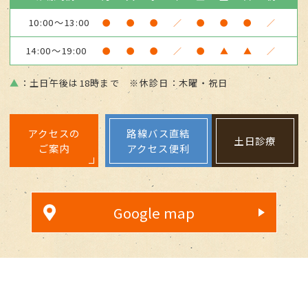
10:00～13:00
●
●
●
／
●
●
●
／
14:00～19:00
●
●
●
／
●
▲
▲
／
▲
：土日午後は18時まで ※休診日：木曜・祝日
アクセスの
路線バス直結
土日診療
ご案内
アクセス便利
Google map