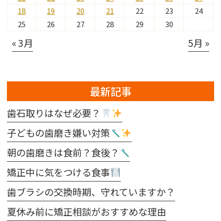
18
19
20
21
22
23
24
25
26
27
28
29
30
« 3月
5月 »
最新記事
歯石取りはなぜ必要？
子どもの歯磨き嫌い対策
朝の歯磨きは食前？食後？
矯正中に気をつける食事
歯ブラシの交換時期、守れていますか？
夏休み前に矯正相談がおすすめな理由